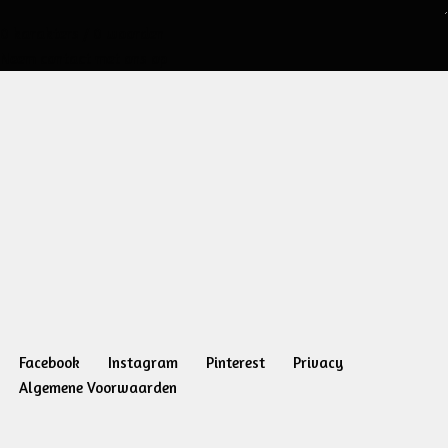
0 karakters / 0 woorden
Neem contact met ons op
Facebook
Instagram
Pinterest
Privacy
Algemene Voorwaarden
Neve
| Mogelijk gemaakt door
WordPress