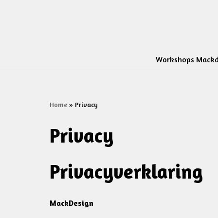
Ga
naar
de
Workshops Mackd
inhoud
Home
»
Privacy
Privacy
Privacyverklaring
MackDesign