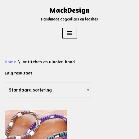
MackDesign
Ga
Handmade dogcollars en leashes
naar
de
inhoud
Home
\
Antiteken en vlooien band
Enig resultaat