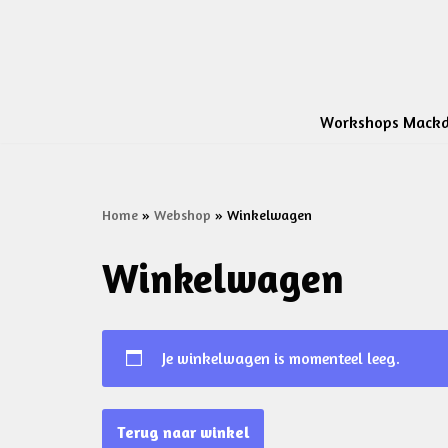
Ga
naar
de
Workshops Mackd
inhoud
Home
»
Webshop
»
Winkelwagen
Winkelwagen
Je winkelwagen is momenteel leeg.
Terug naar winkel