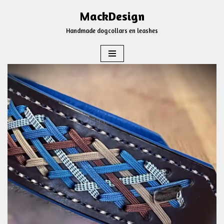
MackDesign
Ga
Handmade dogcollars en leashes
naar
de
inhoud