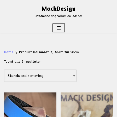
MackDesign
Ga
Handmade dogcollars en leashes
naar
de
inhoud
Home
\
Product Halsmaat
\
46cm tm 50cm
Toont alle 6 resultaten