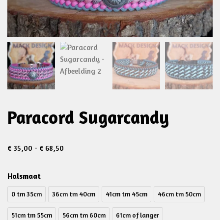
Paracord Sugarcandy
€
35,00
-
€
68,50
Halsmaat
0 tm 35cm
36cm tm 40cm
41cm tm 45cm
46cm tm 50cm
51cm tm 55cm
56cm tm 60cm
61cm of langer