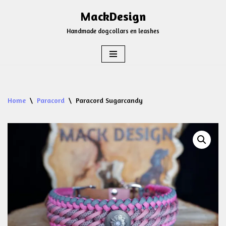
MackDesign
Ga
Handmade dogcollars en leashes
naar
de
inhoud
Home
\
Paracord
\
Paracord Sugarcandy