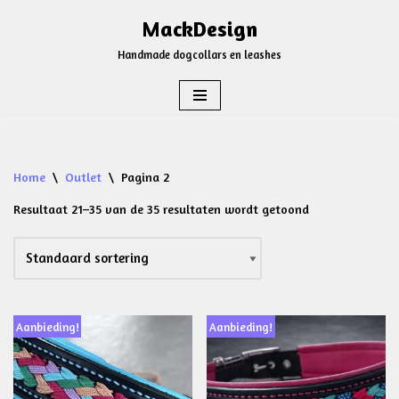
MackDesign
Ga
Handmade dogcollars en leashes
naar
de
inhoud
Home
\
Outlet
\
Pagina 2
Resultaat 21–35 van de 35 resultaten wordt getoond
Aanbieding!
Aanbieding!