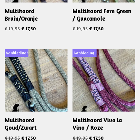
Multikoord
Multikoord Fern Green
Bruin/Oranje
/ Guacamole
€
19,95
€
17,50
€
19,95
€
17,50
Aanbieding!
Aanbieding!
Multikoord
Multikoord Viva la
Goud/Zwart
Vino / Roze
€
19,95
€
17,50
€
19,95
€
17,50