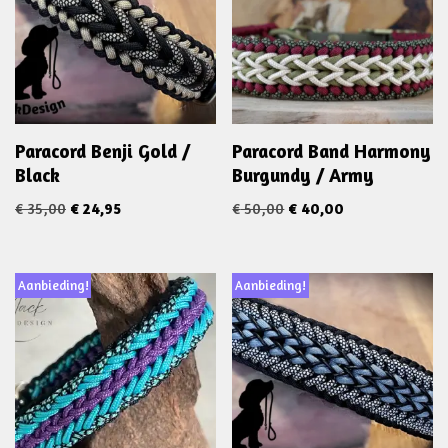
Paracord Benji Gold /
Paracord Band Harmony
Black
Burgundy / Army
€
35,00
€
24,95
€
50,00
€
40,00
Aanbieding!
Aanbieding!