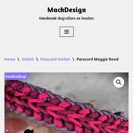
MackDesign
Ga
Handmade dogcollars en leashes
naar
de
inhoud
Home
\
Outlet
\
Paracord Outlet
\
Paracord Maggie Rood
Aanbieding!