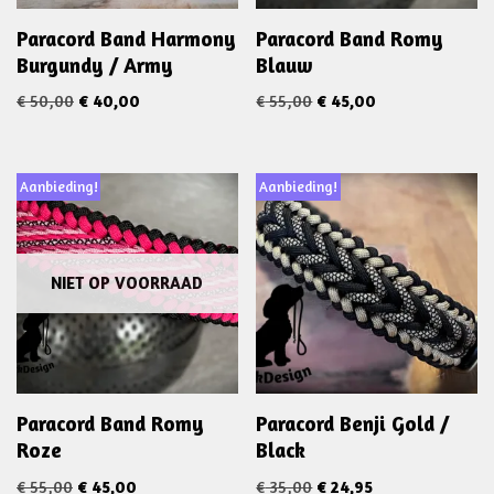
Paracord Band Harmony
Paracord Band Romy
Burgundy / Army
Blauw
€
50,00
€
40,00
€
55,00
€
45,00
Aanbieding!
Aanbieding!
NIET OP VOORRAAD
Paracord Band Romy
Paracord Benji Gold /
Roze
Black
€
55,00
€
45,00
€
35,00
€
24,95