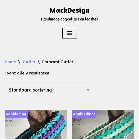
MackDesign
Ga
Handmade dogcollars en leashes
naar
de
inhoud
Home
\
Outlet
\
Paracord Outlet
Toont alle 9 resultaten
Aanbieding!
Aanbieding!