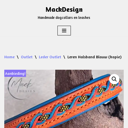
MackDesign
Ga
Handmade dogcollars en leashes
naar
de
inhoud
Home
\
Outlet
\
Leder Outlet
\
Leren Halsband Blauw (kopie)
Aanbieding!