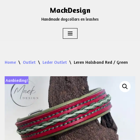
MackDesign
Ga
Handmade dogcollars en leashes
naar
de
inhoud
Home
\
Outlet
\
Leder Outlet
\
Leren Halsband Red / Green
Aanbieding!