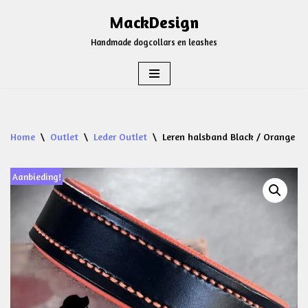
MackDesign
Ga
Handmade dogcollars en leashes
naar
de
inhoud
Home
\
Outlet
\
Leder Outlet
\
Leren halsband Black / Orange
Aanbieding!