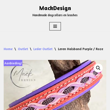
MackDesign
Ga
Handmade dogcollars en leashes
naar
de
inhoud
Home
\
Outlet
\
Leder Outlet
\
Leren Halsband Purple / Roze
Aanbieding!